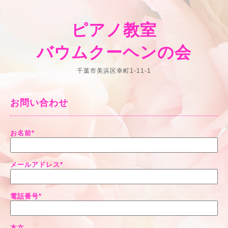
ピアノ教室
バウムクーヘンの会
千葉市美浜区幸町1-11-1
お問い合わせ
お名前
*
メールアドレス
*
電話番号
*
本文